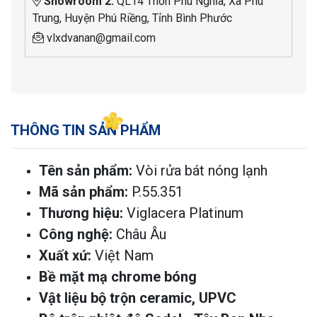
Showroom 2:
QL14 Thôn Phú Nghĩa, Xã Phú
Trung, Huyện Phú Riềng, Tỉnh Bình Phước
vlxdvanan@gmail.com
THÔNG TIN SẢN PHẨM
Tên sản phẩm:
Vòi rửa bát nóng lạnh
Mã sản phẩm:
P.55.351
Thương hiệu:
Viglacera Platinum
Công nghệ:
Châu Âu
Xuất xứ:
Việt Nam
Bề mặt mạ chrome bóng
Vật liệu bộ trộn ceramic, UPVC