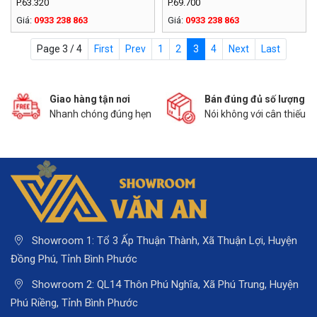
P.63.320
P.69.700
Giá:
0933 238 863
Giá:
0933 238 863
Page 3 / 4
First
Prev
1
2
3
4
Next
Last
Giao hàng tận nơi
Bán đúng đủ số lượng
Nhanh chóng đúng hẹn
Nói không với cân thiếu
Showroom 1: Tổ 3 Ấp Thuận Thành, Xã Thuận Lợi, Huyện
Đồng Phú, Tỉnh Bình Phước
Showroom 2: QL14 Thôn Phú Nghĩa, Xã Phú Trung, Huyện
Phú Riềng, Tỉnh Bình Phước