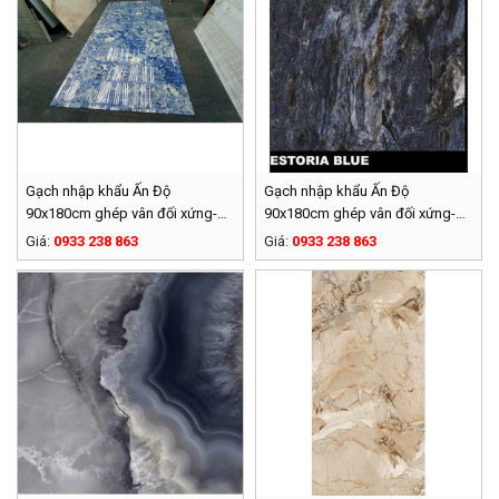
Gạch nhập khẩu Ấn Độ
Gạch nhập khẩu Ấn Độ
90x180cm ghép vân đối xứng-
90x180cm ghép vân đối xứng-
005
004
Giá:
0933 238 863
Giá:
0933 238 863