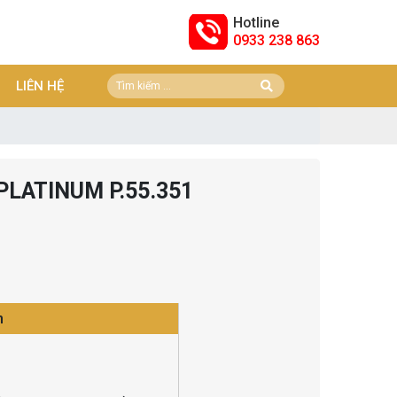
Hotline
0933 238 863
LIÊN HỆ
PLATINUM P.55.351
n