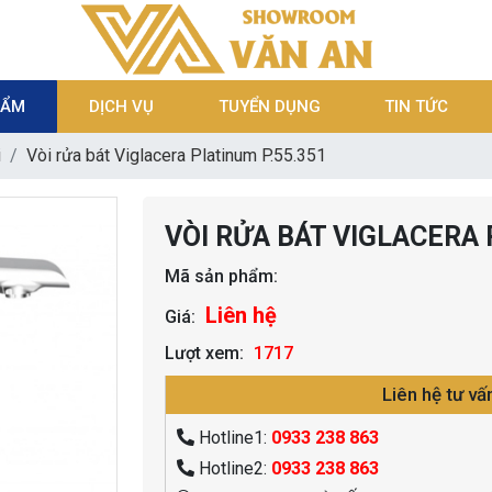
HẨM
DỊCH VỤ
TUYỂN DỤNG
TIN TỨC
i
Vòi rửa bát Viglacera Platinum P.55.351
VÒI RỬA BÁT VIGLACERA 
Mã sản phẩm:
Liên hệ
Giá:
Lượt xem:
1717
Liên hệ tư vấ
Hotline1:
0933 238 863
Hotline2:
0933 238 863