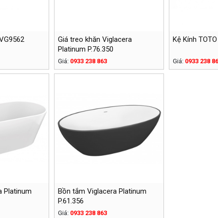
 VG9562
Giá treo khăn Viglacera
Kệ Kính TOT
Platinum P.76.350
Giá:
0933 238 863
Giá:
0933 238 8
a Platinum
Bồn tắm Viglacera Platinum
P.61.356
Giá:
0933 238 863