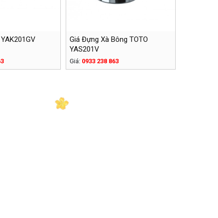
O YAK201GV
Giá Đựng Xà Bông TOTO
YAS201V
63
Giá:
0933 238 863