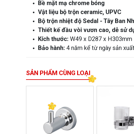
Bề mặt mạ chrome bóng
Vật liệu bộ trộn ceramic, UPVC
Bộ trộn nhiệt độ Sedal - Tây Ban N
Thiết kế đầu vòi vươn cao, dễ sử d
Kích thước:
W49 x D287 x H303mm
Bảo hành:
4 năm kể từ ngày sản xuấ
SẢN PHẨM CÙNG LOẠI