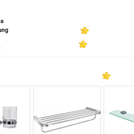
ha
ụng
t