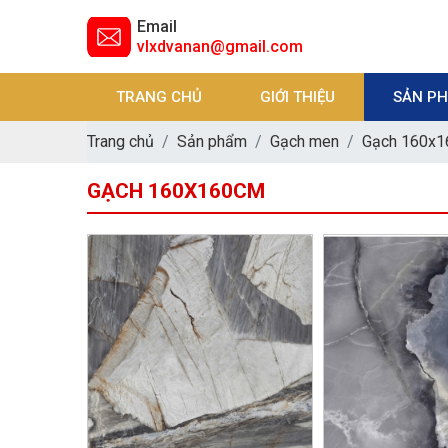
Email
vlxdvanan@gmail.com
TRANG CHỦ
GIỚI THIỆU
SẢN P
Trang chủ
Sản phẩm
Gạch men
Gạch 160x
GẠCH 160X160CM