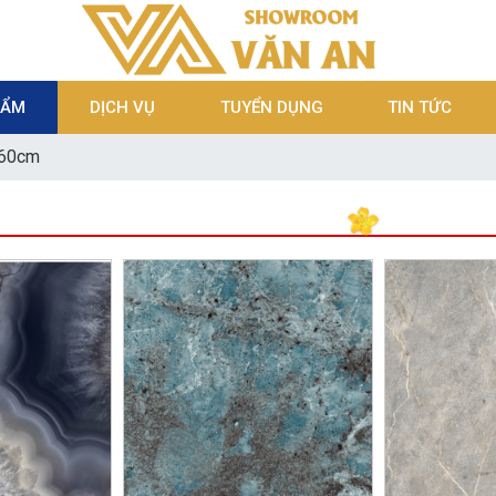
HẨM
DỊCH VỤ
TUYỂN DỤNG
TIN TỨC
160cm