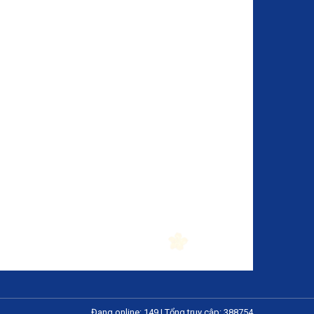
Đang online: 149
|
Tổng truy cập: 388754