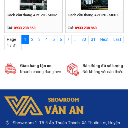
Gạch cầu thang 47x120 - M002
Gạch cầu thang 47x120 - M001
Giá:
0933 238 863
Giá:
0933 238 863
Page
1
2
3
4
5
6
7
...
30
31
Next
Last
1 / 31
Giao hàng tận nơi
Bán đúng đủ số lượng
Nhanh chóng đúng hẹn
Nói không với cân thiếu
Showroom 1: Tổ 3 Ấp Thuận Thành, Xã Thuận Lợi, Huyện