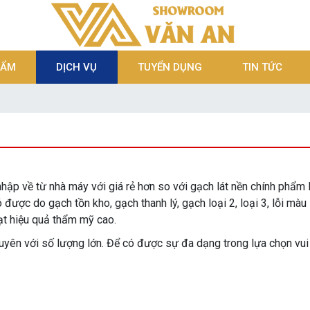
HẨM
DỊCH VỤ
TUYỂN DỤNG
TIN TỨC
nhập về từ nhà máy với giá rẻ hơn so với gạch lát nền chính phẩm
ược do gạch tồn kho, gạch thanh lý, gạch loại 2, loại 3, lỗi màu 
ạt hiệu quả thẩm mỹ cao.
uyên với số lượng lớn. Để có được sự đa dạng trong lựa chọn vui l