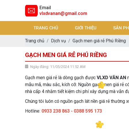
Email
vlxdvanan@gmail.com
TRANG CHỦ
GIỚI THIỆU
SẢN P
Trang chủ
Dịch vụ
Gạch men giá rẻ Phú Riềng
GẠCH MEN GIÁ RẺ PHÚ RIỀNG
Ngày đăng: 11/05/2024 11:52 AM
Gạch men giá rẻ là dòng gạch được
VLXD VĂN AN
mẫu mã, màu sắc, kích cỡ. Nguồn gạch men giá rẻ có đ
nhà cấp 4 nhằm tiết kiệm chi phí xây dựng mà vẫn đ
Chúng tôi luôn có nguồn gạch lát nền giá rẻ thường x
Hotline:
0933 238 863 - 0388 595 173