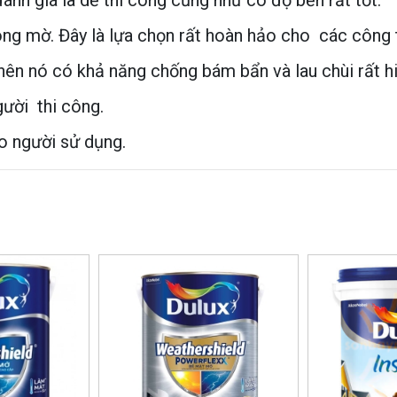
ánh giá là dễ thi công cũng như có độ bền rất tốt.
ng mờ. Đây là lựa chọn rất hoàn hảo cho các công 
ên nó có khả năng chống bám bẩn và lau chùi rất h
gười thi công.
o người sử dụng.