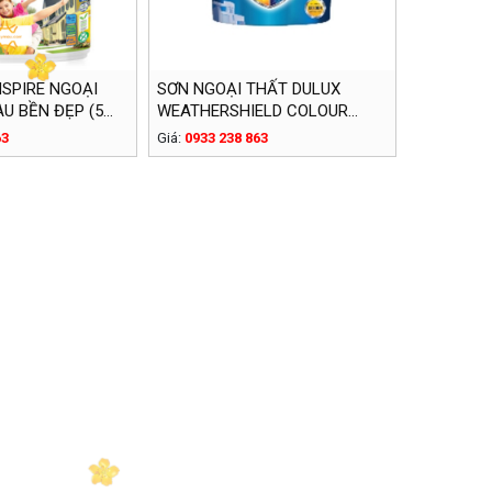
NSPIRE NGOẠI
SƠN NGOẠI THẤT DULUX
U BỀN ĐẸP (5
WEATHERSHIELD COLOUR
PROTECT BỀ MẶT BÓNG E023
63
Giá:
0933 238 863
(15 LÍT)