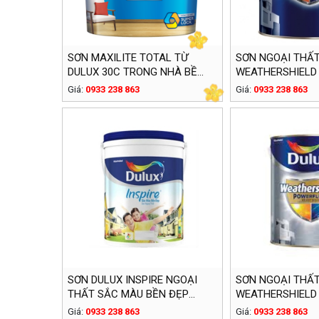
SƠN MAXILITE TOTAL TỪ
SƠN NGOẠI THẤT
DULUX 30C TRONG NHÀ BỀ
WEATHERSHIELD
MẶT MỜ (15 LÍT)
(5 LÍT)
Giá:
0933 238 863
Giá:
0933 238 863
SƠN DULUX INSPIRE NGOẠI
SƠN NGOẠI THẤT
THẤT SẮC MÀU BỀN ĐẸP
WEATHERSHIELD
BÓNG (18 LÍT)
BỀ MẶT BÓNG GJ8
Giá:
0933 238 863
Giá:
0933 238 863