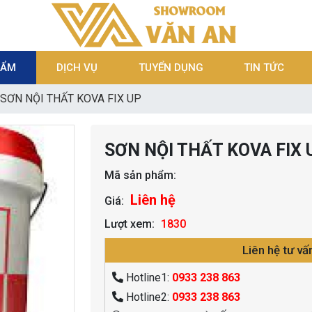
HẨM
DỊCH VỤ
TUYỂN DỤNG
TIN TỨC
SƠN NỘI THẤT KOVA FIX UP
SƠN NỘI THẤT KOVA FIX 
Mã sản phẩm:
Liên hệ
Giá:
Lượt xem:
1830
Liên hệ tư vấ
Hotline1:
0933 238 863
Hotline2:
0933 238 863