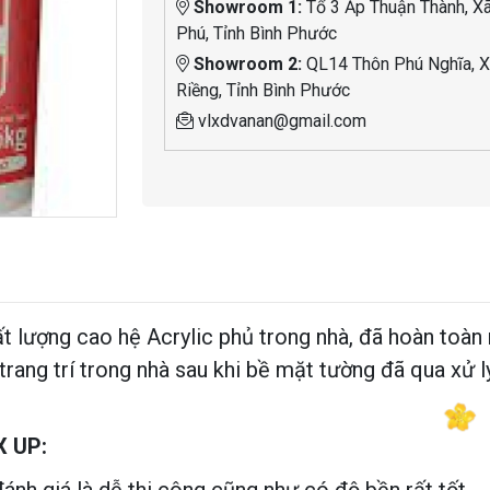
Showroom 1:
Tổ 3 Ấp Thuận Thành, X
Phú, Tỉnh Bình Phước
Showroom 2:
QL14 Thôn Phú Nghĩa, X
Riềng, Tỉnh Bình Phước
vlxdvanan@gmail.com
ất lượng cao hệ Acrylic phủ trong nhà, đã hoàn toàn n
ang trí trong nhà sau khi bề mặt tường đã qua xử l
X UP: