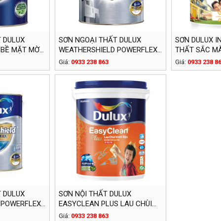
 DULUX
SƠN NGOẠI THẤT DULUX
SƠN DULUX I
 BỀ MẶT MỜ
WEATHERSHIELD POWERFLEXX
THẤT SẮC MÀ
(5 LÍT)
LÍT)
Giá:
0933 238 863
Giá:
0933 238 8
 DULUX
SƠN NỘI THẤT DULUX
 POWERFLEXX
EASYCLEAN PLUS LAU CHÙI
B (5 LÍT)
VƯỢT BẬC (18 LÍT)
Giá:
0933 238 863