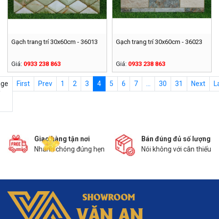
Gạch trang trí 30x60cm - 36013
Gạch trang trí 30x60cm - 36023
Giá:
0933 238 863
Giá:
0933 238 863
age
First
Prev
1
2
3
4
5
6
7
...
30
31
Next
L
/
g tận nơi
Bán đúng đủ số lượng
Sản phẩm
hóng đúng hẹn
Nói không với cân thiếu
Được lấy tr
công ty